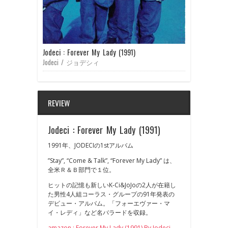
Jodeci : Forever My Lady (1991)
Jodeci / ジョデシィ
REVIEW
Jodeci : Forever My Lady (1991)
1991年、JODECIの1stアルバム
”Stay”, “Come & Talk”, “Forever My Lady” は、
全米Ｒ＆Ｂ部門で１位。
ヒットの記憶も新しいK-Ci&JoJoの2人が在籍し
た男性4人組コーラス・グループの91年発表の
デビュー・アルバム。「フォーエヴァー・マ
イ・レディ」など名バラードを収録。
amazon : Forever My Lady (1991) By Jodeci