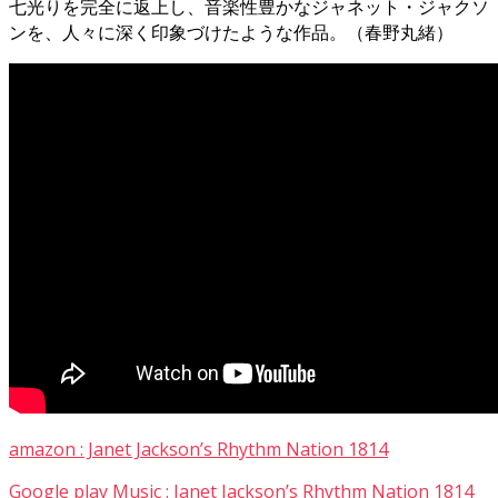
七光りを完全に返上し、音楽性豊かなジャネット・ジャクソ
ンを、人々に深く印象づけたような作品。（春野丸緒）
amazon : Janet Jackson’s Rhythm Nation 1814
Google play Music : Janet Jackson’s Rhythm Nation 1814