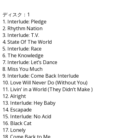
ディスク：1
1. Interlude: Pledge
2. Rhythm Nation
3. Interlude: T.V.
4. State Of The World
5. Interlude: Race
6. The Knowledge
7. Interlude: Let’s Dance
8. Miss You Much
9. Interlude: Come Back Interlude
10. Love Will Never Do (Without You)
11. Livin’ in a World (They Didn’t Make )
12. Alright
13. Interlude: Hey Baby
14. Escapade
15. Interlude: No Acid
16. Black Cat
17. Lonely
18. Come Back to Me