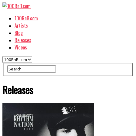
100RnB.com
Artists
Blog
Releases
Videos
Releases