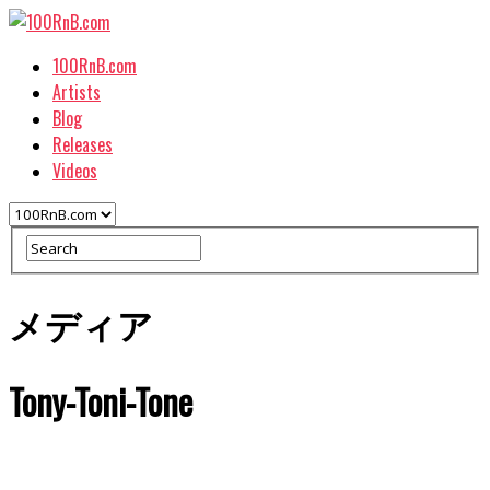
100RnB.com
Artists
Blog
Releases
Videos
メディア
Tony-Toni-Tone